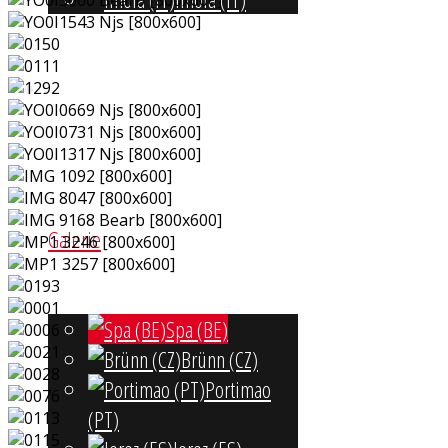
Instruktoren
Galerie
Spa (BE)
Brünn (CZ)
Portimao
(PT)