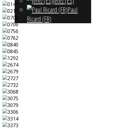
Jerez (ES)
Paul
Ricard (FR)
Kontakt