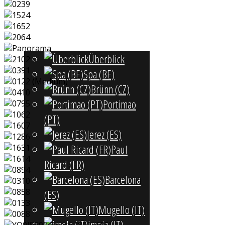
Rennstrecken
Überblick
Spa (BE)
Brünn (CZ)
Portimao
(PT)
Jerez (ES)
Paul
Ricard (FR)
Barcelona
(ES)
Mugello (IT)
Imola (IT)